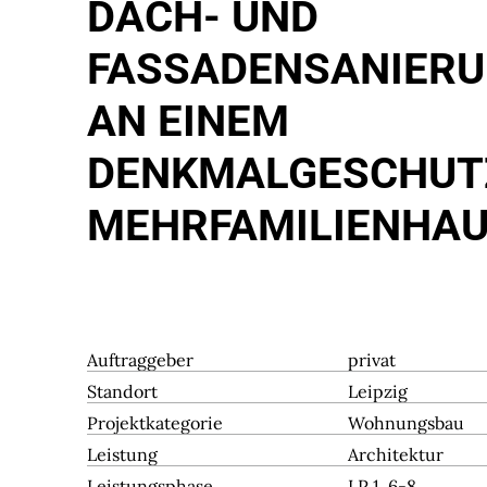
DACH- UND
FASSADENSANIER
AN EINEM
DENKMALGESCHUT
MEHRFAMILIENHA
Auftraggeber
privat
Standort
Leipzig
Projektkategorie
Wohnungsbau
Leistung
Architektur
Leistungsphase
LP 1, 6-8