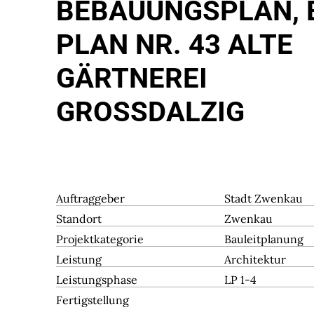
BEBAUUNGSPLAN, 
PLAN NR. 43 ALTE
GÄRTNEREI
GROSSDALZIG
Auftraggeber
Stadt Zwenkau
Standort
Zwenkau
Projektkategorie
Bauleitplanung
Leistung
Architektur
Leistungsphase
LP 1-4
Fertigstellung